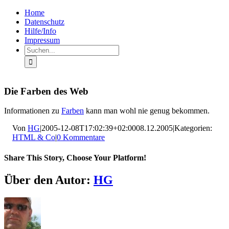
Zum
Facebook
Rss
Home
Inhalt
Datenschutz
springen
Hilfe/Info
Impressum
Suche
nach:
Die Farben des Web
Informationen zu
Farben
kann man wohl nie genug bekommen.
Von
HG
|
2005-12-08T17:02:39+02:00
08.12.2005
|
Kategorien:
HTML & Co
|
0 Kommentare
Share This Story, Choose Your Platform!
Facebook
X
LinkedIn
Pinterest
E-
Über den Autor:
HG
Mail