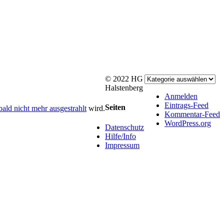
© 2022 HG
Halstenberg
Facebook
Rss
Anmelden
Eintrags-Feed
Toggle
Seiten
bald nicht mehr ausgestrahlt
wird.
Kommentar-Feed
Sliding
WordPress.org
Bar
Datenschutz
Area
Hilfe/Info
Impressum