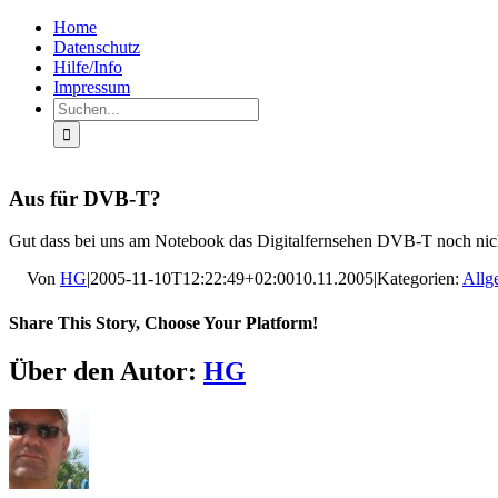
Zum
Facebook
Rss
Home
Inhalt
Datenschutz
springen
Hilfe/Info
Impressum
Suche
nach:
Aus für DVB-T?
Gut dass bei uns am Notebook das Digitalfernsehen DVB-T noch nicht 
Von
HG
|
2005-11-10T12:22:49+02:00
10.11.2005
|
Kategorien:
Allg
Share This Story, Choose Your Platform!
Facebook
X
LinkedIn
Pinterest
E-
Über den Autor:
HG
Mail