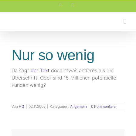
Zum
Facebook
Rss
Inhalt
springen
Nur so wenig
Da sagt
der Text
doch etwas anderes als die
Überschrift. Oder sind 15 Millionen potentielle
Kunden wenig?
Von
HG
|
02.11.2005
|
Kategorien:
Allgemein
|
0 Kommentare