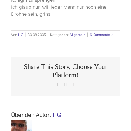
Königin zu sprengen. “
Ich glaub nun will jeder Mann nur noch eine
Drohne sein, grins.
Von
HG
|
30.08.2005
|
Kategorien:
Allgemein
|
6 Kommentare
Share This Story, Choose Your
Platform!
Facebook
X
LinkedIn
Pinterest
E-
Mail
Über den Autor:
HG