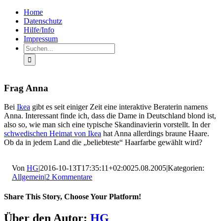
Zum
Facebook
Rss
Home
Inhalt
Datenschutz
springen
Hilfe/Info
Impressum
Suche
nach:
Frag Anna
Bei
Ikea
gibt es seit einiger Zeit eine interaktive Beraterin namens
Anna. Interessant finde ich, dass die Dame in Deutschland blond ist,
also so, wie man sich eine typische Skandinavierin vorstellt. In der
schwedischen Heimat von Ikea
hat Anna allerdings braune Haare.
Ob da in jedem Land die „beliebteste“ Haarfarbe gewählt wird?
Von
HG
|
2016-10-13T17:35:11+02:00
25.08.2005
|
Kategorien:
Allgemein
|
2 Kommentare
Share This Story, Choose Your Platform!
Facebook
X
LinkedIn
Pinterest
E-
Über den Autor:
HG