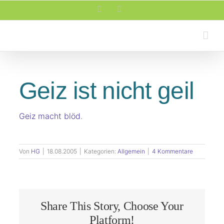
Zum
Facebook
Rss
Inhalt
springen
Geiz ist nicht geil
Geiz macht blöd
.
Von
HG
|
18.08.2005
|
Kategorien:
Allgemein
|
4 Kommentare
Share This Story, Choose Your
Platform!