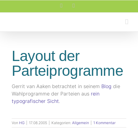
Zum
Facebook
Rss
Inhalt
springen
Layout der
Parteiprogramme
Gerrit van Aaken betrachtet in seinem
Blog
die
Wahlprogramme der Parteien aus
rein
typografischer Sicht
.
Von
HG
|
17.08.2005
|
Kategorien:
Allgemein
|
1 Kommentar