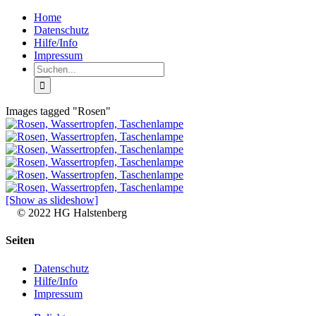
Zum
Facebook
Rss
Home
Inhalt
Datenschutz
springen
Hilfe/Info
Impressum
Suche
nach:
Images tagged "Rosen"
[Show as slideshow]
© 2022 HG Halstenberg
Facebook
Rss
Toggle
Seiten
Sliding
Bar
Datenschutz
Area
Hilfe/Info
Impressum