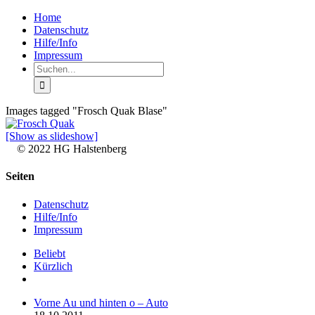
Zum
Facebook
Rss
Home
Inhalt
Datenschutz
springen
Hilfe/Info
Impressum
Suche
nach:
Images tagged "Frosch Quak Blase"
[Show as slideshow]
© 2022 HG Halstenberg
Facebook
Rss
Toggle
Seiten
Sliding
Bar
Datenschutz
Area
Hilfe/Info
Impressum
Beliebt
Kürzlich
Kommentare
Vorne Au und hinten o – Auto